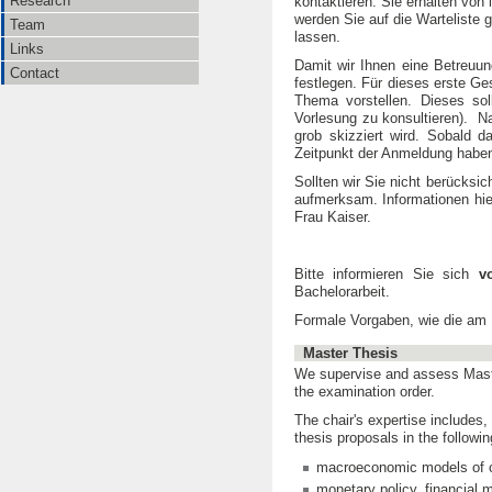
Research
kontaktieren. Sie erhalten von
werden Sie auf die Warteliste 
Team
lassen.
Links
Damit wir Ihnen eine Betreuu
Contact
festlegen. Für dieses erste Ge
Thema vorstellen. Dieses sol
Vorlesung zu konsultieren). N
grob skizziert wird. Sobald 
Zeitpunkt der Anmeldung haben
Sollten wir Sie nicht berücks
aufmerksam. Informationen hie
Frau Kaiser.
Bitte informieren Sie sich
v
Bachelorarbeit.
Formale Vorgaben, wie die am E
Master Thesis
We supervise and assess Master
the examination order.
The chair's expertise includes
thesis proposals in the followi
macroeconomic models of cl
monetary policy, financial