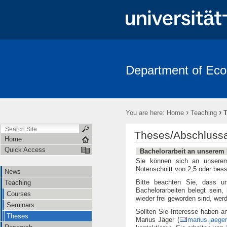
Department of Ec
News
Teaching
Research
Team
Links
Contac
›
›
You are here:
Home
Teaching
Theses/Abschlussa
Home
Quick Access
Bachelorarbeit an unserem 
Sie können sich an unserem 
Notenschnitt von 2,5 oder bess
News
Bitte beachten Sie, dass un
Teaching
Bachelorarbeiten belegt sein,
Courses
wieder frei geworden sind, wer
Seminars
Sollten Sie Interesse haben a
Theses
Marius Jäger (
marius.jaeger